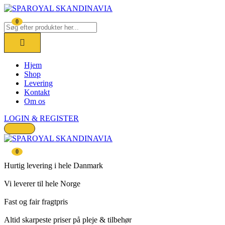
0
Hjem
Shop
Levering
Kontakt
Om os
LOGIN & REGISTER
0
Hurtig levering i hele Danmark
Vi leverer til hele Norge
Fast og fair fragtpris
Altid skarpeste priser på pleje & tilbehør