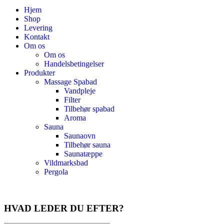
Hjem
Shop
Levering
Kontakt
Om os
Om os
Handelsbetingelser
Produkter
Massage Spabad
Vandpleje
Filter
Tilbehør spabad
Aroma
Sauna
Saunaovn
Tilbehør sauna
Saunatæppe
Vildmarksbad
Pergola
HVAD LEDER DU EFTER?