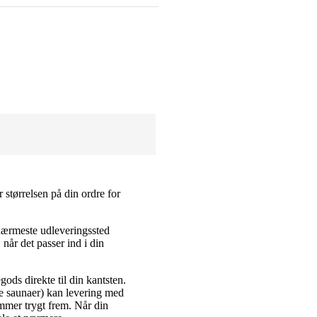
r størrelsen på din ordre for
nærmeste udleveringssted
når det passer ind i din
ods direkte til din kantsten.
de saunaer) kan levering med
ommer trygt frem. Når din