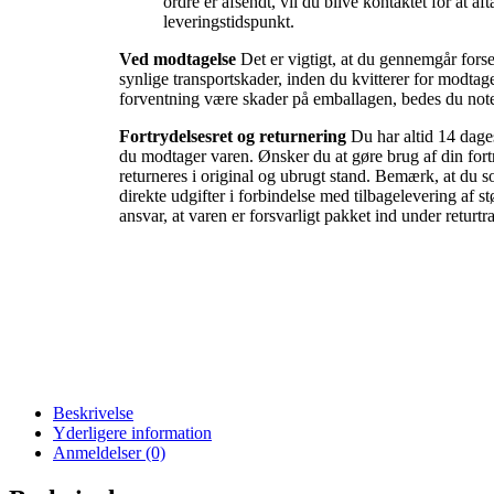
ordre er afsendt, vil du blive kontaktet for at af
leveringstidspunkt.
Ved modtagelse
Det er vigtigt, at du gennemgår forse
synlige transportskader, inden du kvitterer for modtag
forventning være skader på emballagen, bedes du noter
Fortrydelsesret og returnering
Du har altid 14 dages
du modtager varen. Ønsker du at gøre brug af din fortr
returneres i original og ubrugt stand. Bemærk, at du 
direkte udgifter i forbindelse med tilbagelevering af st
ansvar, at varen er forsvarligt pakket ind under returtr
Beskrivelse
Yderligere information
Anmeldelser (0)