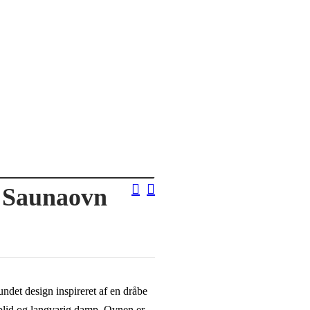
 Saunaovn
et design inspireret af en dråbe
blid og langvarig damp. Ovnen er