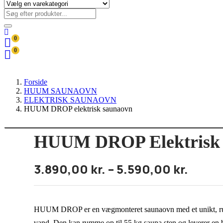
0
0
Forside
HUUM SAUNAOVN
ELEKTRISK SAUNAOVN
HUUM DROP elektrisk saunaovn
HUUM DROP Elektrisk
3.890,00
kr.
–
5.590,00
kr.
HUUM DROP er en vægmonteret saunaovn med et unikt, rund
vand. Den kan rumme op til 55 kg sauna sten og leverer en 