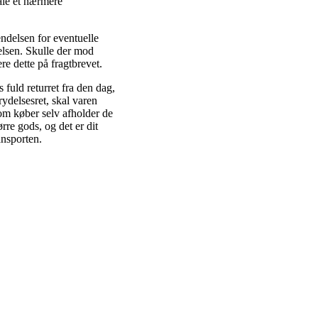
tale et nærmere
ndelsen for eventuelle
elsen. Skulle der mod
e dette på fragtbrevet.
 fuld returret fra den dag,
ydelsesret, skal varen
som køber selv afholder de
ørre gods, og det er dit
ansporten.