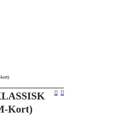
kort)
KLASSISK
M-Kort)