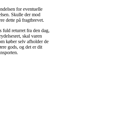
ndelsen for eventuelle
elsen. Skulle der mod
e dette på fragtbrevet.
 fuld returret fra den dag,
ydelsesret, skal varen
som køber selv afholder de
ørre gods, og det er dit
ansporten.