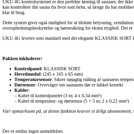
UKU 4G kontrolsystemet er den perfekte løsning til saunaer, der ikke
kan kontrollere din sauna fra hvor som helst, så længe du har mobiln
klar til brug.
Dette system giver også mulighed for at tilslutte belysning, ventil
overophedningsbeskyttelse og børnesikring for ekstra tryghed. De
UKU 4G leveres som standard med det elegante KLASSISK SORT kon
Pakken inkluderer:
Kontrolpanel
: KLASSISK SORT
Hovedmodul
: (245 x 165 x 65 mm)
Temperatursensor
: Sikrer nøjagtig måling af saunaens temper
Dørsensor
: Overvåger om saunaens dør er lukket korrekt
Kabler
:
– Kabel til kontrolpanelet (3 m; 4 x 0,34 mm²)
– Kabel til temperatur- og dørsensor (5 + 5 m; 2 x 0,22 mm²)
Vær opmærksom på, at denne funktion kræver et årligt abonnement, so
Der er endnu ingen anmeldelser.