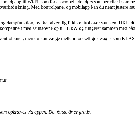
 har adgang til Wi-Fi, som for eksempel udendørs saunaer eller i sommer
etværksdækning. Med kontrolpanel og mobilapp kan du nemt justere saun
ation og dampfunktion, hvilket giver dig fuld kontrol over saunaen. UK
t er kompatibelt med saunaovne op til 18 kW og fungerer sammen med 
trolpanel, men du kan vælge mellem forskellige designs som KLASSI
atur
m opkræves via appen. Det første år er gratis.