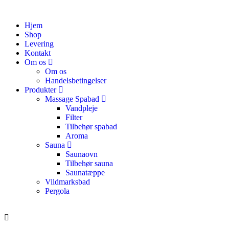
Hjem
Shop
Levering
Kontakt
Om os
Om os
Handelsbetingelser
Produkter
Massage Spabad
Vandpleje
Filter
Tilbehør spabad
Aroma
Sauna
Saunaovn
Tilbehør sauna
Saunatæppe
Vildmarksbad
Pergola