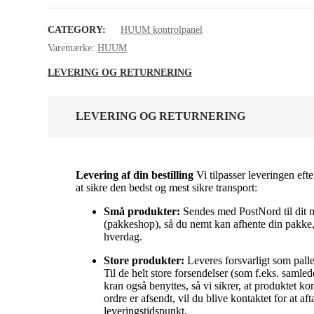
CATEGORY:
HUUM kontrolpanel
Varemærke:
HUUM
LEVERING OG RETURNERING
LEVERING OG RETURNERING
Levering af din bestilling
Vi tilpasser leveringen efte
at sikre den bedst og mest sikre transport:
Små produkter:
Sendes med PostNord til dit 
(pakkeshop), så du nemt kan afhente din pakke, 
hverdag.
Store produkter:
Leveres forsvarligt som palleg
Til de helt store forsendelser (som f.eks. samle
kran også benyttes, så vi sikrer, at produktet k
ordre er afsendt, vil du blive kontaktet for at af
leveringstidspunkt.