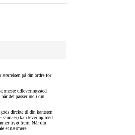
r størrelsen på din ordre for
nærmeste udleveringssted
når det passer ind i din
ods direkte til din kantsten.
de saunaer) kan levering med
ommer trygt frem. Når din
tale et nærmere