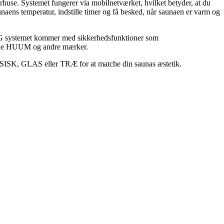
huse. Systemet fungerer via mobilnetværket, hvilket betyder, at du
aens temperatur, indstille timer og få besked, når saunaen er varm og
U 4G systemet kommer med sikkerhedsfunktioner som
både HUUM og andre mærker.
SK, GLAS eller TRÆ for at matche din saunas æstetik.