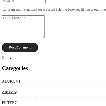
Gem mit navn, mail og websted i denne browser til næste gang j
Luk
Categories
ALUKOV
1
AROMA
6
FILTER
7