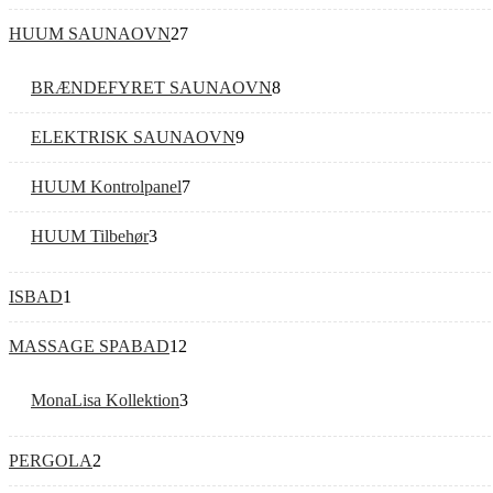
HUUM SAUNAOVN
27
BRÆNDEFYRET SAUNAOVN
8
ELEKTRISK SAUNAOVN
9
HUUM Kontrolpanel
7
HUUM Tilbehør
3
ISBAD
1
MASSAGE SPABAD
12
MonaLisa Kollektion
3
PERGOLA
2