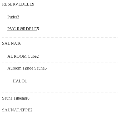
RESERVEDELE
9
Puder
3
PVC RØRDELE
5
SAUNA
16
AUROOM Cube
2
Auroom Tønde Sauna
6
HALO
1
Sauna Tilbehør
8
SAUNATÆPPE
2