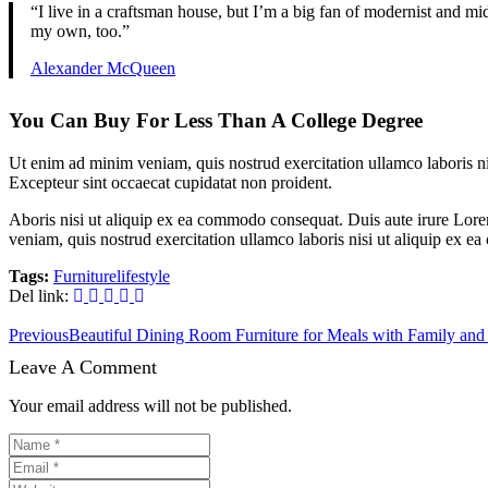
“I live in a craftsman house, but I’m a big fan of modernist and mid-
my own, too.”
Alexander McQueen
You Can Buy For Less Than A College Degree
Ut enim ad minim veniam, quis nostrud exercitation ullamco laboris nis
Excepteur sint occaecat cupidatat non proident.
Aboris nisi ut aliquip ex ea commodo consequat. Duis aute irure Lorem
veniam, quis nostrud exercitation ullamco laboris nisi ut aliquip ex e
Tags:
Furniture
lifestyle
Del link:
Previous
Beautiful Dining Room Furniture for Meals with Family and
Leave A Comment
Your email address will not be published.