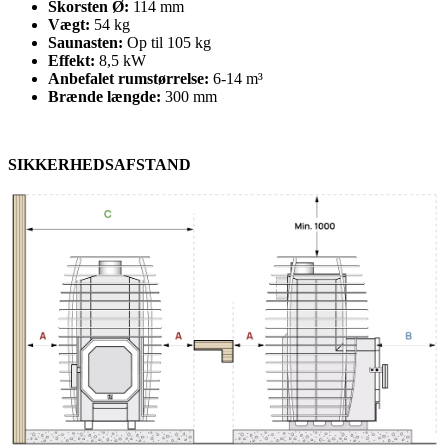
Skorsten Ø:
114 mm
Vægt:
54 kg
Saunasten:
Op til 105 kg
Effekt:
8,5 kW
Anbefalet rumstørrelse:
6-14 m³
Brænde længde:
300 mm
SIKKERHEDSAFSTAND