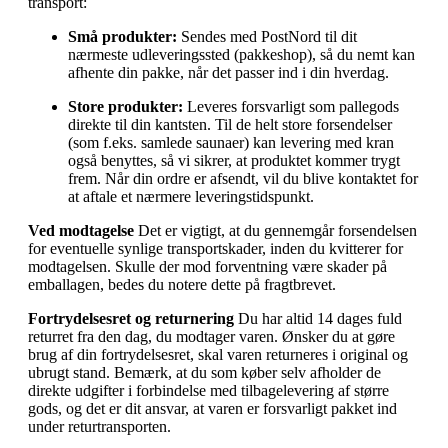
transport:
Små produkter:
Sendes med PostNord til dit
nærmeste udleveringssted (pakkeshop), så du nemt kan
afhente din pakke, når det passer ind i din hverdag.
Store produkter:
Leveres forsvarligt som pallegods
direkte til din kantsten. Til de helt store forsendelser
(som f.eks. samlede saunaer) kan levering med kran
også benyttes, så vi sikrer, at produktet kommer trygt
frem. Når din ordre er afsendt, vil du blive kontaktet for
at aftale et nærmere leveringstidspunkt.
Ved modtagelse
Det er vigtigt, at du gennemgår forsendelsen
for eventuelle synlige transportskader, inden du kvitterer for
modtagelsen. Skulle der mod forventning være skader på
emballagen, bedes du notere dette på fragtbrevet.
Fortrydelsesret og returnering
Du har altid 14 dages fuld
returret fra den dag, du modtager varen. Ønsker du at gøre
brug af din fortrydelsesret, skal varen returneres i original og
ubrugt stand. Bemærk, at du som køber selv afholder de
direkte udgifter i forbindelse med tilbagelevering af større
gods, og det er dit ansvar, at varen er forsvarligt pakket ind
under returtransporten.