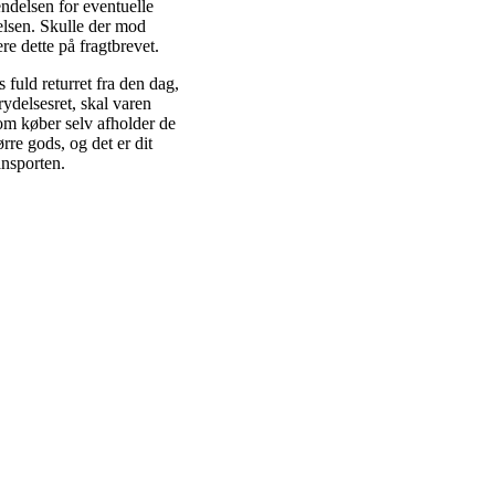
ndelsen for eventuelle
elsen. Skulle der mod
e dette på fragtbrevet.
 fuld returret fra den dag,
ydelsesret, skal varen
som køber selv afholder de
ørre gods, og det er dit
ansporten.