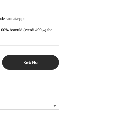
øde saunatæppe
 100% bomuld (værdi 499,–) for
Køb Nu