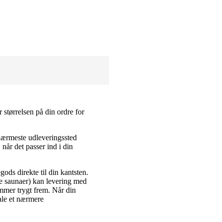
r størrelsen på din ordre for
nærmeste udleveringssted
når det passer ind i din
ods direkte til din kantsten.
de saunaer) kan levering med
ommer trygt frem. Når din
tale et nærmere