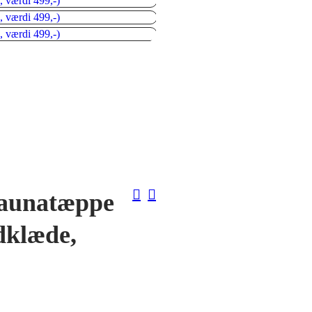
aunatæppe
dklæde,