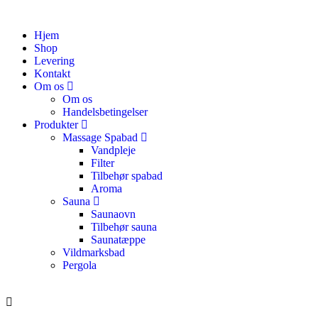
Hjem
Shop
Levering
Kontakt
Om os
Om os
Handelsbetingelser
Produkter
Massage Spabad
Vandpleje
Filter
Tilbehør spabad
Aroma
Sauna
Saunaovn
Tilbehør sauna
Saunatæppe
Vildmarksbad
Pergola