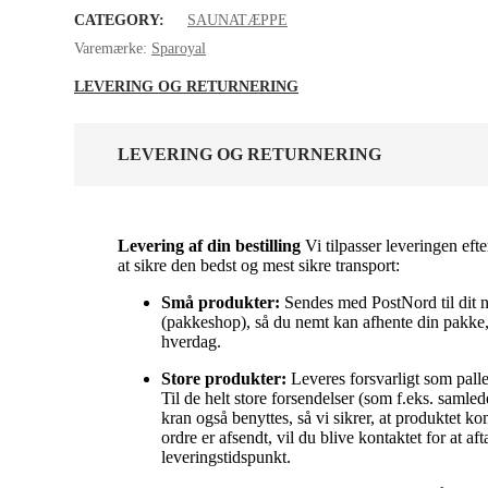
CATEGORY:
SAUNATÆPPE
Varemærke:
Sparoyal
LEVERING OG RETURNERING
LEVERING OG RETURNERING
Levering af din bestilling
Vi tilpasser leveringen efte
at sikre den bedst og mest sikre transport:
Små produkter:
Sendes med PostNord til dit 
(pakkeshop), så du nemt kan afhente din pakke, 
hverdag.
Store produkter:
Leveres forsvarligt som palleg
Til de helt store forsendelser (som f.eks. samle
kran også benyttes, så vi sikrer, at produktet k
ordre er afsendt, vil du blive kontaktet for at af
leveringstidspunkt.